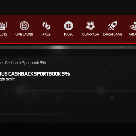
LOTS
LIVE CASINO
RACE
TOGEL
OLAHRAGA
CRASH GAME
ARC
NUS CASHBACK SPORTBOOK 5%
gal akhir:
-