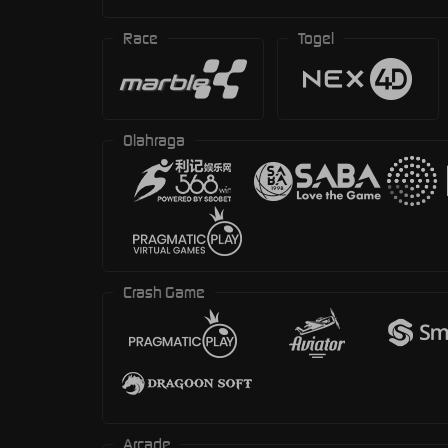
Race
Togel
Olahraga
Crash Game
Arcade