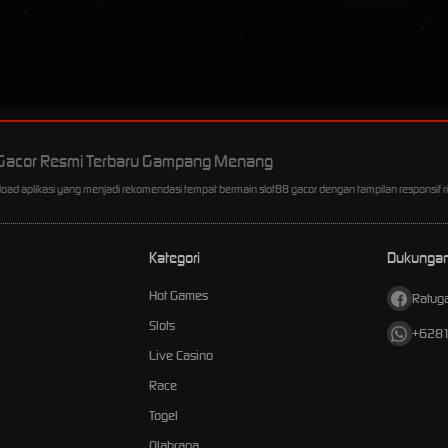
 Gacor Resmi Terbaru Gampang Menang
oad aplikasi yang menjadi rekomendasi tempat bermain slot88 gacor dengan tampilan responsif rin
Kategori
Dukunga
Hot Games
Ratuga
Slots
+628
Live Casino
Race
Togel
Olahraga