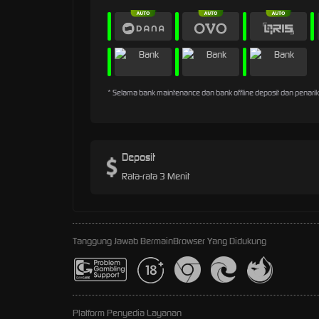
* Selama bank maintenance dan bank offline deposit dan penarik
Deposit
Rata-rata 3 Menit
Tanggung Jawab Bermain
Browser Yang Didukung
Platform Penyedia Layanan