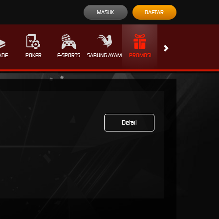
MASUK
DAFTAR
ADE
POKER
E-SPORTS
SABUNG AYAM
PROMOSI
Detail