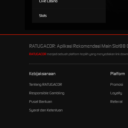
Live Casino
Slots
RATUGACOR: Aplikasi Rekomendasi Main Slot88
RATUGACOR
menjadi sebuah platform terpilih yang menyediakan link downl
Kebijaksanaan
Platform
Tentang RATUGACOR
Promosi
Responsible Gambling
Loyalty
Pusat Bantuan
Referral
Syarat dan Ketentuan