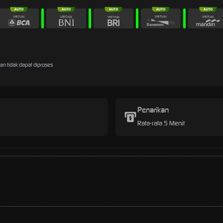
an tidak dapat diproses
Penarikan
Rata-rata 5 Menit