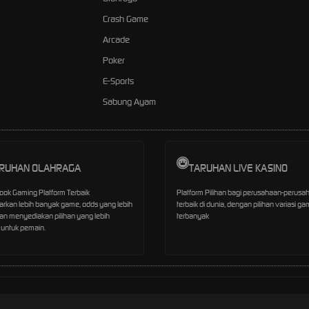
Crash Game
Arcade
Poker
E-Sports
Sabung Ayam
RUHAN OLAHRAGA
TARUHAN LIVE KASINO
ook Gaming Platform Terbaik
Platform Pilihan bagi perusahaan-perusa
kan lebih banyak game, odds yang lebih
terbaik di dunia, dengan pilihan variasi g
 dan menyediakan pilihan yang lebih
terbanyak
untuk pemain.