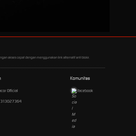
gan akses cepat dengan menggunakan link alternatif anti blokir.
n
Komunitas
cor Official
facebook
1313027364