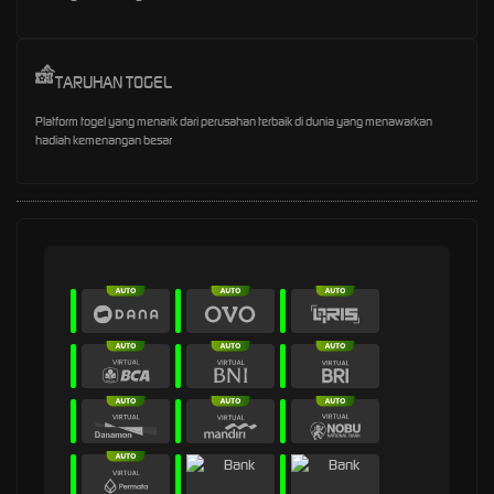
TARUHAN TOGEL
Platform togel yang menarik dari perusahan terbaik di dunia yang menawarkan
hadiah kemenangan besar