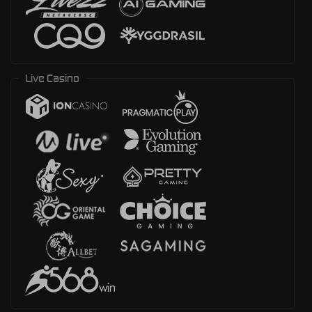
Live Casino