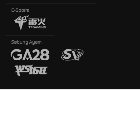
E-Sports
Sabung Ayam