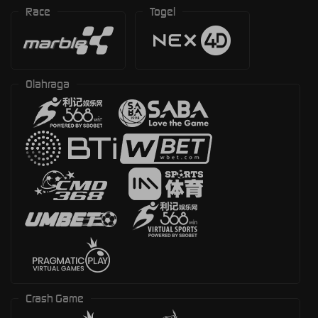
Race
Togel
Olahraga
Crash Game