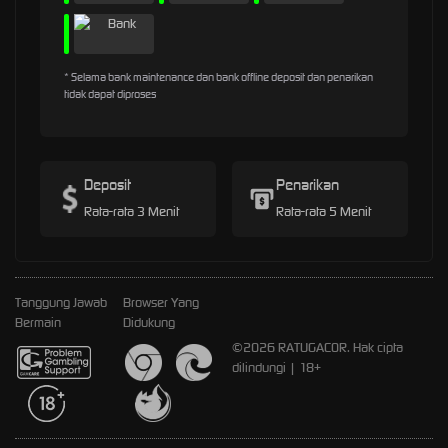
* Selama bank maintenance dan bank offline deposit dan penarikan
tidak dapat diproses
Deposit
Penarikan
Rata-rata 3 Menit
Rata-rata 5 Menit
Tanggung Jawab
Browser Yang
Bermain
Didukung
©2026 RATUGACOR. Hak cipta
dilindungi | 18+