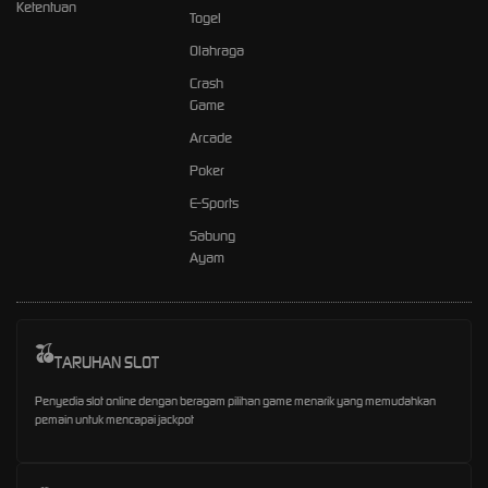
Ketentuan
Togel
Olahraga
Crash
Game
Arcade
Poker
E-Sports
Sabung
Ayam
TARUHAN SLOT
Penyedia slot online dengan beragam pilihan game menarik yang memudahkan
pemain untuk mencapai jackpot