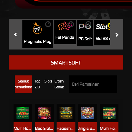
i
i
i
i
i
Facha
Fat Panda
Slot88 x PP
PG Soft
Pragmatic Play
SMARTSOFT
Semua
Top
Slots
Crash
permainan
20
Game
Multi Hot 100
Bao Slot 5X
Habesha Fortune 5
Jingle Bell Bonanza
Multi Hot 5 Deluxe