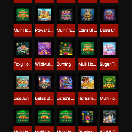
Multi Hot 5 Super Wilds
Power Of Tiger
Multi Fruits Charging Wilds
Coins Of Atlantis
Gems Crown Charging Wilds
Foxy Hot 20
WildMultiStar
Burning Ice 10
Multi Hot 5 Burn Wilds
Sugar Fiesta
Dice Jungle
Gates Of Merlyn
Genie's Bonanza
HotSamba
Multi Hot Ways