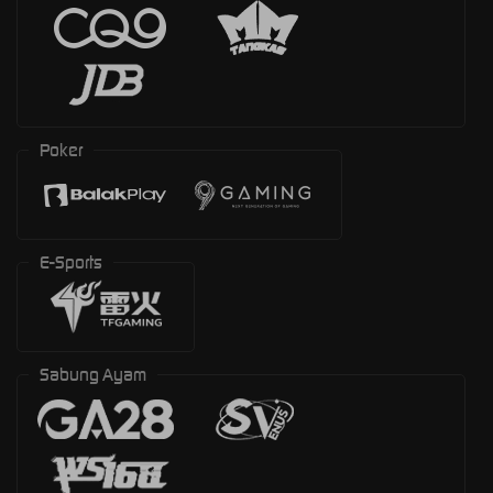
Poker
E-Sports
Sabung Ayam