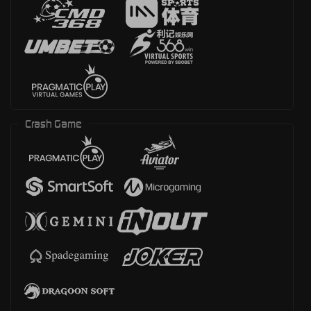
Crash Game