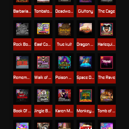
Barbarian Fury
Tombstone
Deadwood xNudge
Gluttony
The Cage
Rock Bottom
East Coast Vs West Coast
True kult
Dragon Tribe
Harlequin Carnival
Remember Gulag
Walk of Shame
Poison Eve
Space Donkey
The Rave
Book Of Shadows
Jingle Balls
Karen Maneater
Monkey's Gold xPays
Tomb of Nefertiti