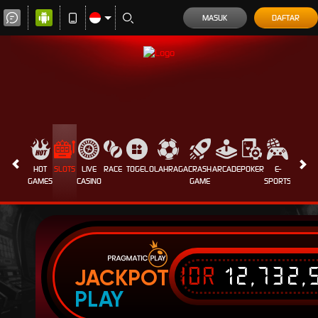
MASUK
DAFTAR
HOT
SLOTS
LIVE
RACE
TOGEL
OLAHRAGA
CRASH
ARCADE
POKER
E-
SABUN
GAMES
CASINO
GAME
SPORTS
AYAM
IDR
12,732,
JACKPOT
PLAY