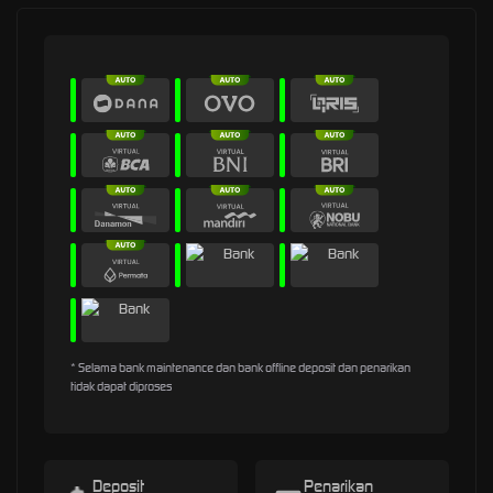
* Selama bank maintenance dan bank offline deposit dan penarikan
tidak dapat diproses
Deposit
Penarikan