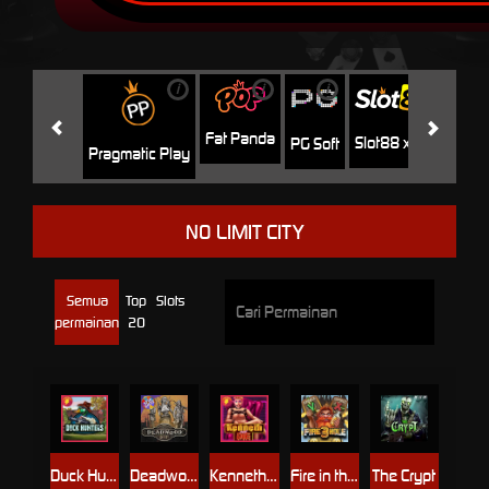
i
i
i
i
i
Facha
Fat Panda
Slot88 x PP
PG Soft
Pragmatic Play
NO LIMIT CITY
Semua
Top
Slots
permainan
20
Duck Hunters
Deadwood R.I.P
Kenneth Must Die
Fire in the Hole 3
The Crypt