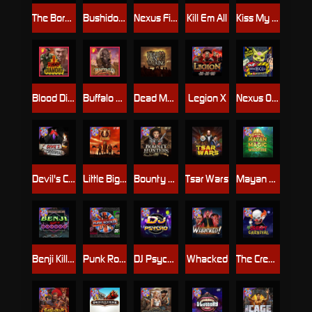
The Border
Bushido Way xNudge
Nexus Fire In The Hole xBomb
Kill Em All
Kiss My Chainsaw
Blood Diamond
Buffalo Hunter
Dead Men Walking
Legion X
Nexus Outsourced
Devil's Crossroad
Little Bighorn
Bounty Hunters xNudge®
Tsar Wars
Mayan Magic Wildfire
Benji Killed in Vegas
Punk Rocker
DJ Psycho
Whacked
The Creepy Carnival