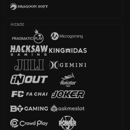
Arcade