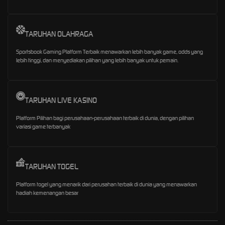
TARUHAN OLAHRAGA
Sportsbook Gaming Platform Terbaik menawarkan lebih banyak game, odds yang
lebih tinggi, dan menyediakan pilihan yang lebih banyak untuk pemain.
TARUHAN LIVE KASINO
Platform Pilihan bagi perusahaan-perusahaan terbaik di dunia, dengan pilihan
variasi game terbanyak
TARUHAN TOGEL
Platform togel yang menarik dari perusahan terbaik di dunia yang menawarkan
hadiah kemenangan besar