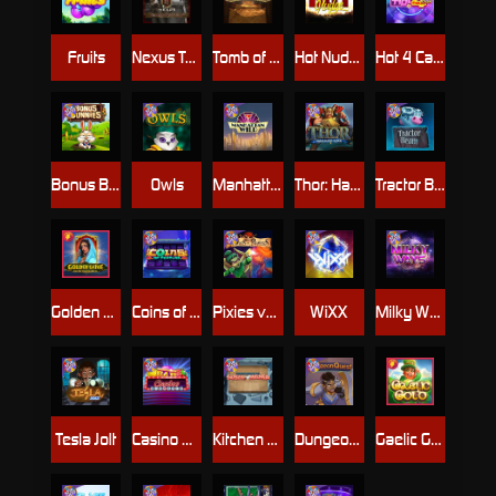
Fruits
Nexus Tombstone RIP
Tomb of Akhenaten
Hot Nudge
Hot 4 Cash
Bonus Bunnies
Owls
Manhattan Goes Wild
Thor: Hammer Time
Tractor Beam
Golden Genie And The Walking Wilds
Coins of Fortune
Pixies vs Pirates
WiXX
Milky Ways
Tesla Jolt
Casino Win Spin
Kitchen Drama: Sushi Mania
Dungeon Quest
Gaelic Gold