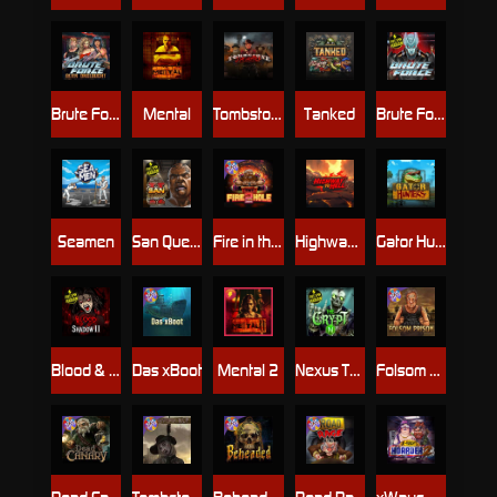
Brute Force: Alien Onslaught
Mental
Tombstone Slaughter
Tanked
Brute Force
Seamen
San Quentin 2: Death Row
Fire in the Hole 2
Highway to Hell
Gator Hunters
Blood & Shadow 2
Das xBoot
Mental 2
Nexus The Crypt
Folsom Prison