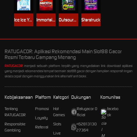
Ice Ice Yeti
Immortal Fruits
Outsourced: Slash Game
Starstruck
RATUGACOR: Aplikasi Rekomendasi Main Slot88 Gacor
Resmi Terbaru Gampang Menang
RATUGACOR
menjadi sebuah platform terpilih yang menyediakan link download aplikasi
yang menjadi rekomendasi tempat bermain slot88 gacor dengan tampilan responsif ringan
akses cepat dengan menggunakan link alternatif anti blokir.
Kebijaksanaan
Platform
Kategori
Dukungan
Komunitas
Tentang
Promosi
Hot
Ratugacor O
facebo
RATUGACOR
Games
fficial
ok
Loyalty
Responsible
Slots
+62813130
Referral
Gambling
27364
Live