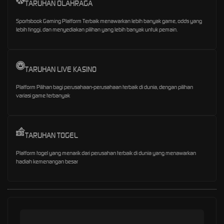
TARUHAN OLAHRAGA
Sportsbook Gaming Platform Terbaik menawarkan lebih banyak game, odds yang
lebih tinggi, dan menyediakan pilihan yang lebih banyak untuk pemain.
TARUHAN LIVE KASINO
Platform Pilihan bagi perusahaan-perusahaan terbaik di dunia, dengan pilihan
variasi game terbanyak
TARUHAN TOGEL
Platform togel yang menarik dari perusahan terbaik di dunia yang menawarkan
hadiah kemenangan besar