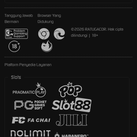
Tanggung Jawab
Browser Yang
Bermain
Didukung
©2026 RATUGACOR. Hak cipta
dilindungi | 18+
Platform Penyedia Layanan
Slots