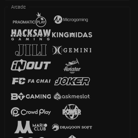
Arcade