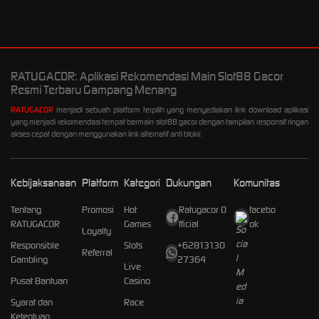
RATUGACOR: Aplikasi Rekomendasi Main Slot88 Gacor
Resmi Terbaru Gampang Menang
RATUGACOR
menjadi sebuah platform terpilih yang menyediakan link download aplikasi
yang menjadi rekomendasi tempat bermain slot88 gacor dengan tampilan responsif ringan
akses cepat dengan menggunakan link alternatif anti blokir.
Kebijaksanaan
Platform
Kategori
Dukungan
Komunitas
Tentang
Promosi
Hot
Ratugacor O
facebo
RATUGACOR
Games
fficial
ok
Loyalty
Responsible
Slots
+62813130
Referral
Gambling
27364
Live
Pusat Bantuan
Casino
Syarat dan
Race
Ketentuan