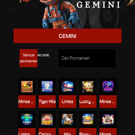
GEMINI
Semua
Arcade
permainan
Mines Gold Rush
Tiger Hilo
Limbo
Lucky Hilo
Mines Neon
Limbo Classic
Chicken Run
Hilo
Pinoy Mines
Mines Maple