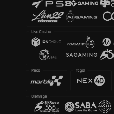
Live Casino
Race
Togel
Olahraga