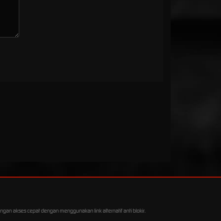
gan akses cepat dengan menggunakan link alternatif anti blokir.