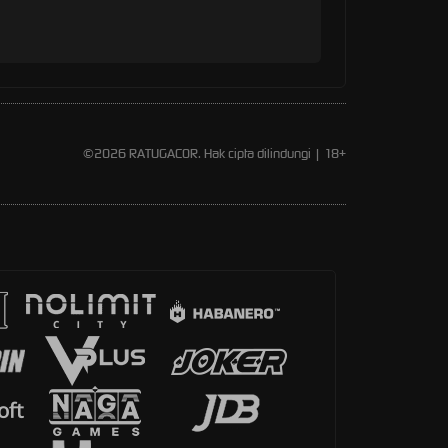
©2026 RATUGACOR. Hak cipta dilindungi | 18+