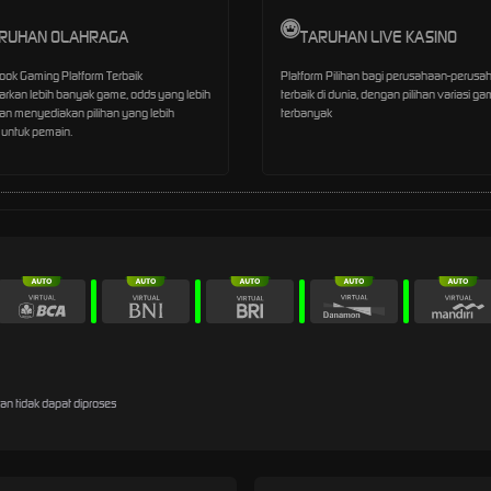
RUHAN OLAHRAGA
TARUHAN LIVE KASINO
ook Gaming Platform Terbaik
Platform Pilihan bagi perusahaan-perusa
kan lebih banyak game, odds yang lebih
terbaik di dunia, dengan pilihan variasi g
 dan menyediakan pilihan yang lebih
terbanyak
untuk pemain.
an tidak dapat diproses