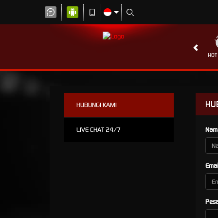
HOT
HU
HUBUNGI KAMI
LIVE CHAT 24/7
Nam
Emai
Pes