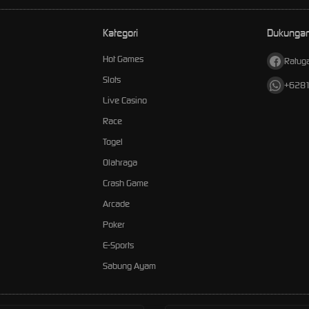
Kategori
Dukunga
Hot Games
Ratuga
Slots
+628
Live Casino
Race
Togel
Olahraga
Crash Game
Arcade
Poker
E-Sports
Sabung Ayam