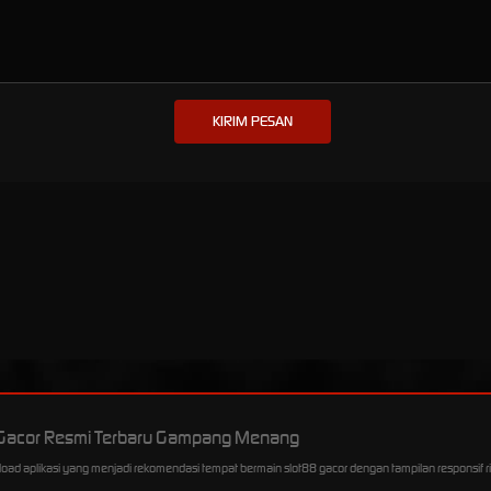
 Gacor Resmi Terbaru Gampang Menang
oad aplikasi yang menjadi rekomendasi tempat bermain slot88 gacor dengan tampilan responsif rin