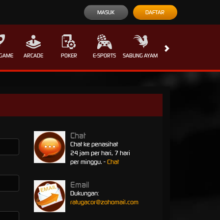
MASUK
DAFTAR
 GAME
ARCADE
POKER
E-SPORTS
SABUNG AYAM
PROMOSI
Chat
Chat ke penasihat
24 jam per hari, 7 hari
per minggu. -
Chat
Email
Dukungan:
ratugacor@zohomail.com