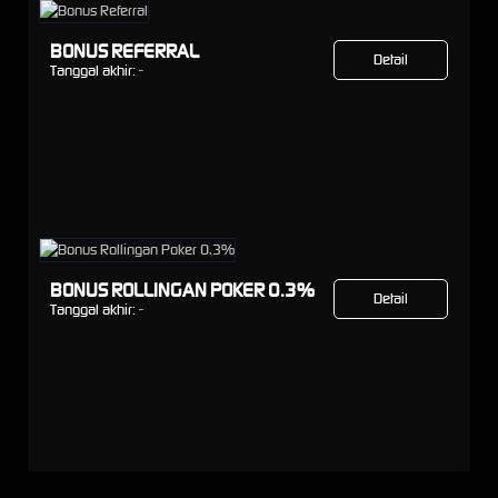
BONUS REFERRAL
Detail
Tanggal akhir:
-
BONUS ROLLINGAN POKER 0.3%
Detail
Tanggal akhir:
-