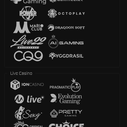
Live Casino