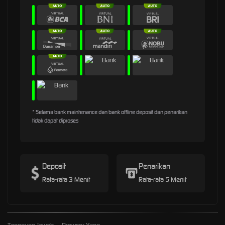
* Selama bank maintenance dan bank offline deposit dan penarikan
tidak dapat diproses
Deposit
Penarikan
Rata-rata 3 Menit
Rata-rata 5 Menit