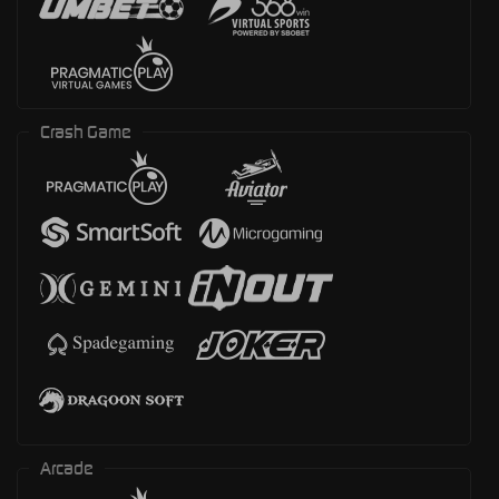
Crash Game
Arcade