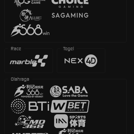
Race
Togel
Olahraga