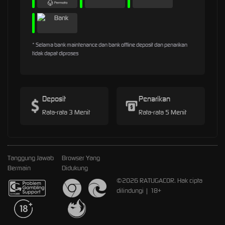
* Selama bank maintenance dan bank offline deposit dan penarikan
tidak dapat diproses
Deposit
Penarikan
Rata-rata 3 Menit
Rata-rata 5 Menit
Tanggung Jawab
Browser Yang
Bermain
Didukung
©2026 RATUGACOR. Hak cipta
dilindungi | 18+