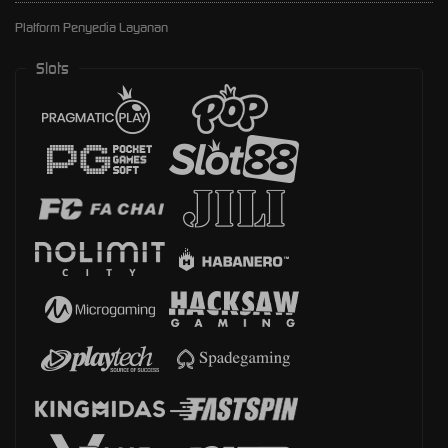
Platform Penyedia Layanan
Slots