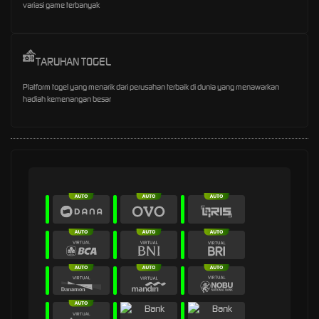
variasi game terbanyak
TARUHAN TOGEL
Platform togel yang menarik dari perusahan terbaik di dunia yang menawarkan
hadiah kemenangan besar