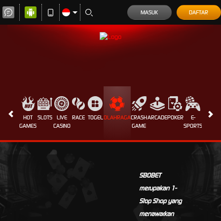
MASUK
DAFTAR
HOT
SLOTS
LIVE
RACE
TOGEL
OLAHRAGA
CRASH
ARCADE
POKER
E-
SABUN
GAMES
CASINO
GAME
SPORTS
AYAM
SBOBET
merupakan 1-
Stop Shop yang
menawarkan