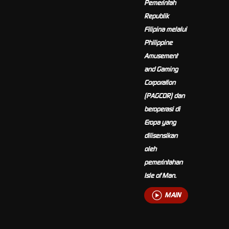
Pemerintah
Republik
Filipina melalui
Philippine
Amusement
and Gaming
Corporation
(PAGCOR) dan
beroperasi di
Eropa yang
dilisensikan
oleh
pemerintahan
Isle of Man.
MAIN