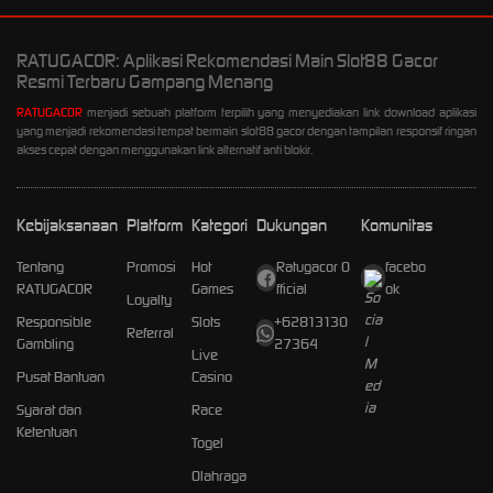
RATUGACOR: Aplikasi Rekomendasi Main Slot88 Gacor
Resmi Terbaru Gampang Menang
RATUGACOR
menjadi sebuah platform terpilih yang menyediakan link download aplikasi
yang menjadi rekomendasi tempat bermain slot88 gacor dengan tampilan responsif ringan
akses cepat dengan menggunakan link alternatif anti blokir.
Kebijaksanaan
Platform
Kategori
Dukungan
Komunitas
Tentang
Promosi
Hot
Ratugacor O
facebo
RATUGACOR
Games
fficial
ok
Loyalty
Responsible
Slots
+62813130
Referral
Gambling
27364
Live
Pusat Bantuan
Casino
Syarat dan
Race
Ketentuan
Togel
Olahraga