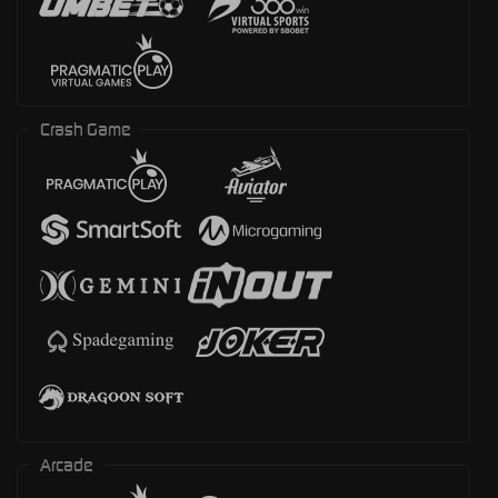
Crash Game
Arcade