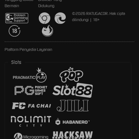
Bermain
Didukung
©2026 RATUGACOR. Hak cipta
dilindungi | 18+
Platform Penyedia Layanan
Slots