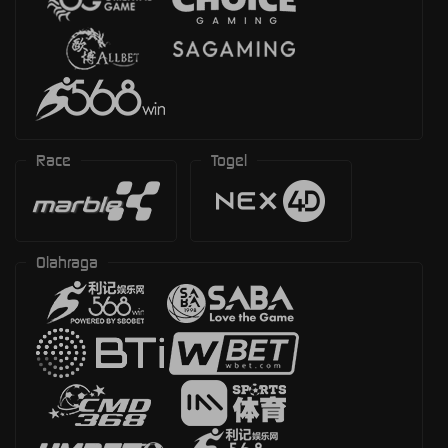
Race
Togel
Olahraga