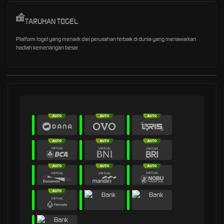
TARUHAN TOGEL
Platform togel yang menarik dari perusahan terbaik di dunia yang menawarkan
hadiah kemenangan besar