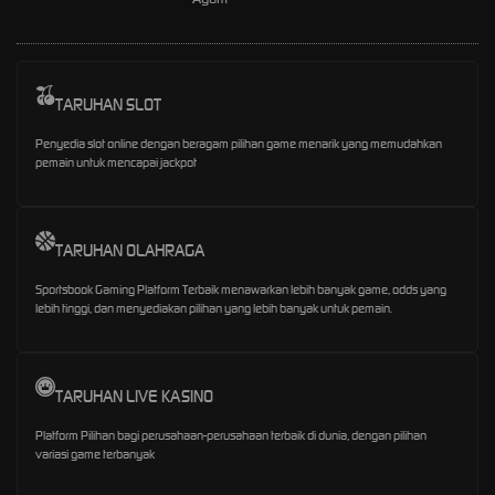
TARUHAN SLOT
Penyedia slot online dengan beragam pilihan game menarik yang memudahkan
pemain untuk mencapai jackpot
TARUHAN OLAHRAGA
Sportsbook Gaming Platform Terbaik menawarkan lebih banyak game, odds yang
lebih tinggi, dan menyediakan pilihan yang lebih banyak untuk pemain.
TARUHAN LIVE KASINO
Platform Pilihan bagi perusahaan-perusahaan terbaik di dunia, dengan pilihan
variasi game terbanyak