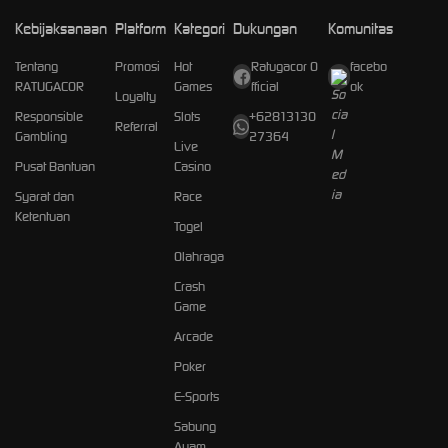
Kebijaksanaan
Platform
Kategori
Dukungan
Komunitas
Tentang
Promosi
Hot
Ratugacor O
facebo
RATUGACOR
Games
fficial
ok
Loyalty
Responsible
Slots
+62813130
Referral
Gambling
27364
Live
Pusat Bantuan
Casino
Syarat dan
Race
Ketentuan
Togel
Olahraga
Crash
Game
Arcade
Poker
E-Sports
Sabung
Ayam