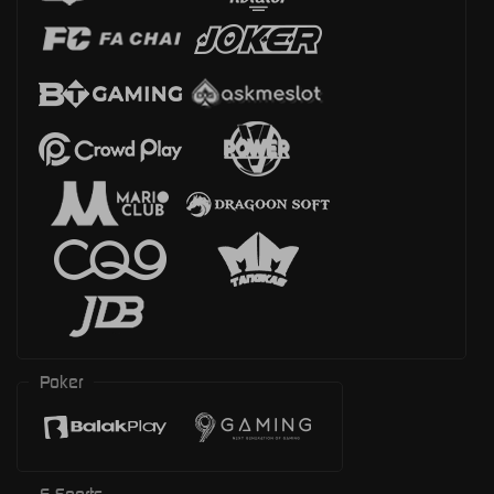
Poker
E-Sports